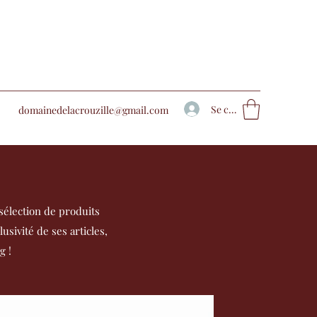
Se connecter
domainedelacrouzille@gmail.com
élection de produits
usivité de ses articles,
g !