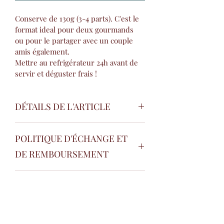
Conserve de 130g (3-4 parts). C'est le 
format ideal pour deux gourmands 
ou pour le partager avec un couple 
amis également.
Mettre au refrigérateur 24h avant de 
servir et déguster frais !
DÉTAILS DE L'ARTICLE
Détails de l'article. Saisissez ici les 
POLITIQUE D'ÉCHANGE ET
caractéristiques de l'article : taille, 
matière et consignes d'entretien. 
DE REMBOURSEMENT
Vous pouvez aussi ajouter des 
précisions supplémentaires comme 
Politique d'échange et de 
par exemple le mode de livraison. Cet 
CONDITIONS DE LIVRAISON
remboursement. Informez vos 
emplacement est idéal pour vanter 
visiteurs des conditions d'échange et 
les mérites de cet article à vos clients. 
Conditions de livraison. Saisissez ici 
de remboursement des articles qu'ils 
Les clients aiment avoir le plus 
les détails sur vos modes de livraison, 
achètent sur votre site. Énoncez 